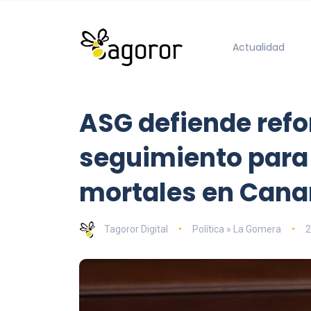
Actualidad
ASG defiende refor
seguimiento para 
mortales en Cana
Tagoror Digital
Política » La Gomera
2