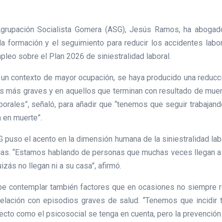
 Agrupación Socialista Gomera (ASG), Jesús Ramos, ha abogad
 la formación y el seguimiento para reducir los accidentes labor
leo sobre el Plan 2026 de siniestralidad laboral.
un contexto de mayor ocupación, se haya producido una reducci
 más graves y en aquellos que terminan con resultado de muert
orales”, señaló, para añadir que “tenemos que seguir trabaja
 en muerte”.
G puso el acento en la dimensión humana de la siniestralidad la
ias. “Estamos hablando de personas que muchas veces llegan a
zás no llegan ni a su casa”, afirmó.
be contemplar también factores que en ocasiones no siempre re
relación con episodios graves de salud. “Tenemos que incidir 
cto como el psicosocial se tenga en cuenta, pero la prevención 