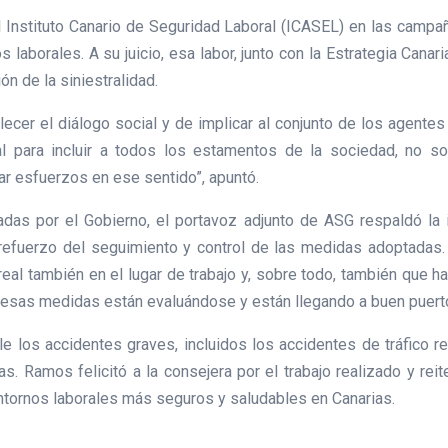
nstituto Canario de Seguridad Laboral (ICASEL) en las campañ
s laborales. A su juicio, esa labor, junto con la Estrategia Canar
ón de la siniestralidad.
cer el diálogo social y de implicar al conjunto de los agentes
al para incluir a todos los estamentos de la sociedad, no sol
r esfuerzos en ese sentido”, apuntó.
adas por el Gobierno, el portavoz adjunto de ASG respaldó la i
 refuerzo del seguimiento y control de las medidas adoptadas.
 real también en el lugar de trabajo y, sobre todo, también que h
 esas medidas están evaluándose y están llegando a buen puerto 
lle los accidentes graves, incluidos los accidentes de tráfico r
s. Ramos felicitó a la consejera por el trabajo realizado y rei
ntornos laborales más seguros y saludables en Canarias.