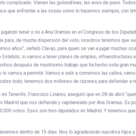
reto complicado. Vienen las golondrinas, las aves de paso. Todo
emos que enfrentar a las cosas como lo hacemos siempre, con li
jugando tener o no a Ana Oramas en el Congreso de los Diputad
te país, de mucha dispersión del voto, nosotros tenemos que ser
ximos años”, señaló Clavijo, para quien se van a jugar muchas cos
o Estatuto, si vamos a tener planes de empleo, infraestructuras e
derechos después de muchísimo trabajo que ha hecho esta gran m
lo vamos a permitir. Vamos a salir a comernos las calles, vamo
 sobre todo, tenemos dos millones de razones para defender a 
C en Tenerife, Francisco Linares, aseguró que en 28 de abril “qu
 en Madrid que nos defienda y capitaneado por Ana Oramas. Es p
.000 votos. Esos son tres diputados en Madrid. Y tenemos que v
a tenemos dentro de 15 días. Nos lo agradecerán nuestros hijos y