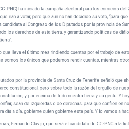
(CC-PNC) ha iniciado la campaña electoral para los comicios del 
ue irán a votar, pero que aún no han decidido su voto, “para qu
la candidata al Congreso de los Diputados por la provincia de Sa
ndo los derechos de esta tierra, y garantizando políticas de diál
ierra”.
que lleva el último mes rindiendo cuentas por el trabajo de est
que somos los únicos que podemos rendir cuentas, mientras otros
tados por la provincia de Santa Cruz de Tenerife señaló que ah
arco constitucional, pero sobre todo la razón del orgullo de nues
onstitución, y por encima de todo nuestra tierra y su gente. Y h
confiar, sean de izquierdas o de derechas, para que confíen en n
ra día a día, gobierne quien gobierne este país. Y lo vamos a hac
arias, Fernando Clavijo, que será el candidato de CC-PNC a la li