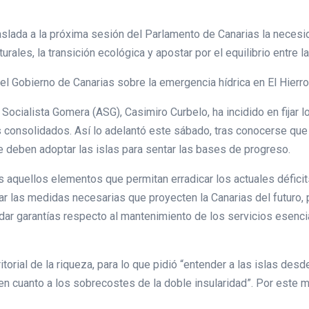
aslada a la próxima sesión del Parlamento de Canarias la neces
urales, la transición ecológica y apostar por el equilibrio entre l
el Gobierno de Canarias sobre la emergencia hídrica en El Hierro
ocialista Gomera (ASG), Casimiro Curbelo, ha incidido en fijar lo
 consolidados. Así lo adelantó este sábado, tras conocerse que
e deben adoptar las islas para sentar las bases de progreso.
os aquellos elementos que permitan erradicar los actuales déficits
r las medidas necesarias que proyecten la Canarias del futuro, p
e dar garantías respecto al mantenimiento de los servicios esenc
itorial de la riqueza, para lo que pidió “entender a las islas des
n cuanto a los sobrecostes de la doble insularidad”. Por este m