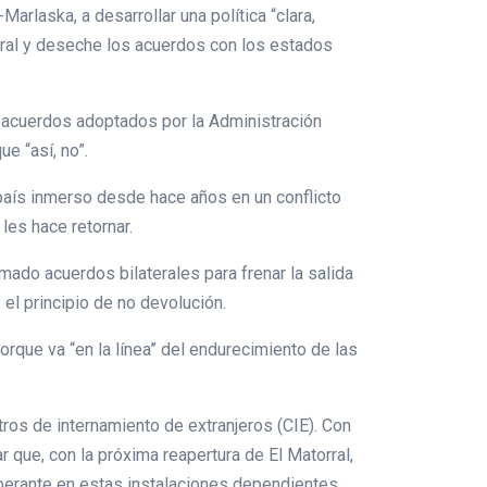
Marlaska, a desarrollar una política “clara,
tegral y deseche los acuerdos con los estados
s acuerdos adoptados por la Administración
e “así, no”.
país inmerso desde hace años en un conflicto
les hace retornar.
mado acuerdos bilaterales para frenar la salida
l principio de no devolución.
orque va “en la línea” del endurecimiento de las
tros de internamiento de extranjeros (CIE). Con
r que, con la próxima reapertura de El Matorral,
perante en estas instalaciones dependientes