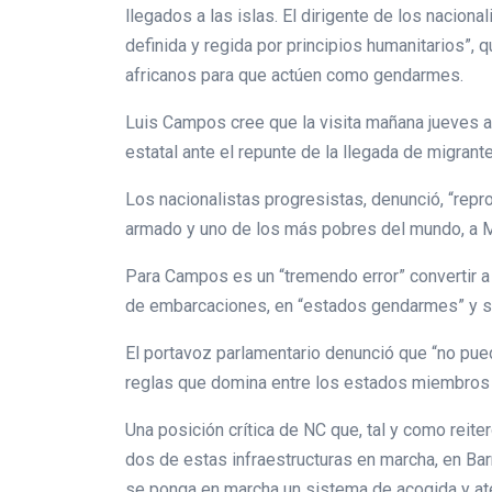
llegados a las islas. El dirigente de los nacional
definida y regida por principios humanitarios”, 
africanos para que actúen como gendarmes.
Luis Campos cree que la visita mañana jueves a 
estatal ante el repunte de la llegada de migrant
Los nacionalistas progresistas, denunció, “rep
armado y uno de los más pobres del mundo, a Mau
Para Campos es un “tremendo error” convertir a 
de embarcaciones, en “estados gendarmes” y sin
El portavoz parlamentario denunció que “no pued
reglas que domina entre los estados miembros 
Una posición crítica de NC que, tal y como reite
dos de estas infraestructuras en marcha, en Barr
se ponga en marcha un sistema de acogida y ate