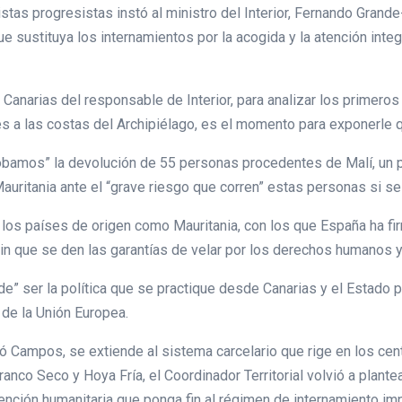
istas progresistas instó al ministro del Interior, Fernando Grande-
que sustituya los internamientos por la acogida y la atención in
Canarias del responsable de Interior, para analizar los primero
es a las costas del Archipiélago, es el momento para exponerle qu
robamos” la devolución de 55 personas procedentes de Malí, un 
ritania ante el “grave riesgo que corren” estas personas si se 
los países de origen como Mauritania, con los que España ha fir
 que se den las garantías de velar por los derechos humanos y e
e” ser la política que se practique desde Canarias y el Estado p
de la Unión Europea.
ró Campos, se extiende al sistema carcelario que rige en los cen
anco Seco y Hoya Fría, el Coordinador Territorial volvió a plantea
nción humanitaria que ponga fin al régimen de internamiento im