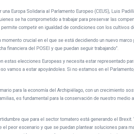
or una Europa Solidaria al Parlamento Europeo (CEUS), Luis Padil
ienes se ha comprometido a trabajar para preservar las compens
les permite competir en igualdad de condiciones con los cultivos 
n momento crucial en el que se está decidiendo un nuevo marco 
cha financiera del POSEI y que puedan seguir trabajando”.
o en estas elecciones Europeas y necesita estar representado pa
so vamos a estar apoyándoles. Si no estamos en el Parlamento, v
imario para la economía del Archipiélago, con un crecimiento sos
amilias, es fundamental para la conservación de nuestro medio
ertidumbre que para el sector tomatero está generando el Brexit. “
e el peor escenario y que se puedan plantear soluciones para ma