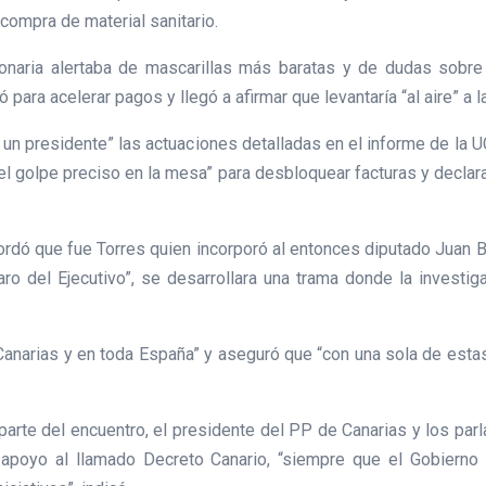
compra de material sanitario.
ionaria alertaba de mascarillas más baratas y de dudas sobre 
para acelerar pagos y llegó a afirmar que levantaría “al aire” a l
un presidente” las actuaciones detalladas en el informe de la U
el golpe preciso en la mesa” para desbloquear facturas y declara
ecordó que fue Torres quien incorporó al entonces diputado Juan 
aro del Ejecutivo”, se desarrollara una trama donde la investi
Canarias y en toda España” y aseguró que “con una sola de est
 parte del encuentro, el presidente del PP de Canarias y los pa
el apoyo al llamado Decreto Canario, “siempre que el Gobierno