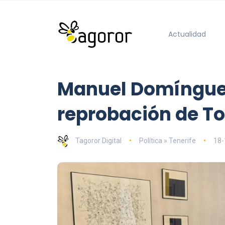
Actualidad
Manuel Domínguez
reprobación de To
Tagoror Digital
Política » Tenerife
18-