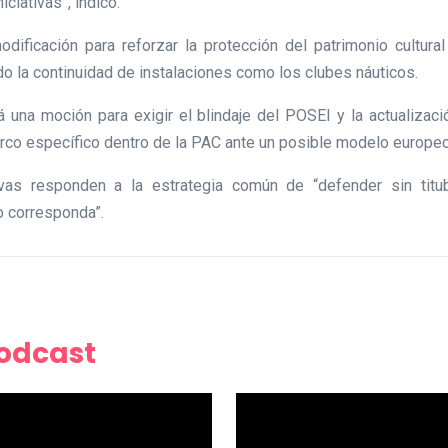
ciativas”, indicó.
ificación para reforzar la protección del patrimonio cultural 
ndo la continuidad de instalaciones como los clubes náuticos.
una moción para exigir el blindaje del POSEI y la actualizació
o específico dentro de la PAC ante un posible modelo europeo
as responden a la estrategia común de “defender sin titub
o corresponda”.
Podcast