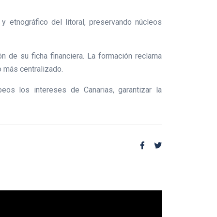
y etnográfico del litoral, preservando núcleos
n de su ficha financiera. La formación reclama
 más centralizado.
eos los intereses de Canarias, garantizar la