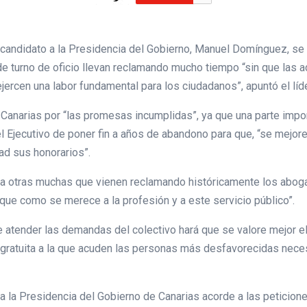
 candidato a la Presidencia del Gobierno, Manuel Domínguez, se 
de turno de oficio llevan reclamando mucho tiempo “sin que las
rcen una labor fundamental para los ciudadanos”, apuntó el líde
anarias por “las promesas incumplidas”, ya que una parte import
l Ejecutivo de poner fin a años de abandono para que, “se mejor
d sus honorarios”.
o a otras muchas que vienen reclamando históricamente los aboga
ique como se merece a la profesión y a este servicio público”.
 atender las demandas del colectivo hará que se valore mejor el 
ia gratuita a la que acuden las personas más desfavorecidas nece
a la Presidencia del Gobierno de Canarias acorde a las peticione