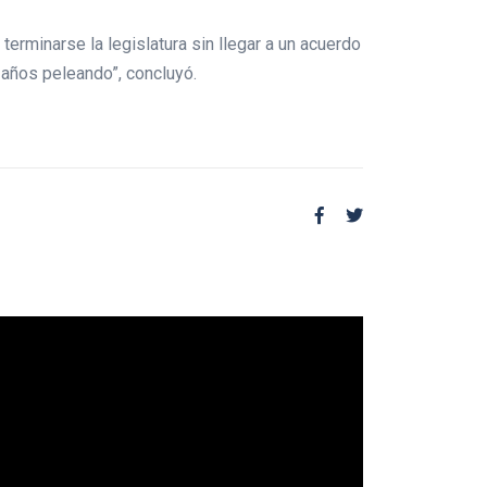
erminarse la legislatura sin llegar a un acuerdo
años peleando”, concluyó.