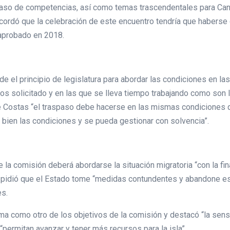
spaso de competencias, así como temas trascendentales para Canar
cordó que la celebración de este encuentro tendría que haberse 
 aprobado en 2018.
 el principio de legislatura para abordar las condiciones en la
 solicitado y en las que se lleva tiempo trabajando como son 
e Costas “el traspaso debe hacerse en las mismas condiciones q
en bien las condiciones y se pueda gestionar con solvencia”.
 la comisión deberá abordarse la situación migratoria “con la fi
 pidió que el Estado tome “medidas contundentes y abandone esa 
es.
ma como otro de los objetivos de la comisión y destacó “la sens
“permitan avanzar y tener más recursos para la isla”.