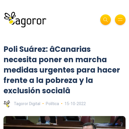
Poli Suárez: âCanarias
necesita poner en marcha
medidas urgentes para hacer
frente a la pobreza y la
exclusión socialâ
Tagoror Digital
Política
15-10-2022