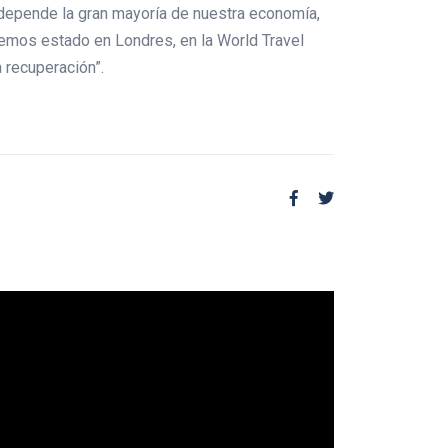
e depende la gran mayoría de nuestra economía,
hemos estado en Londres, en la World Travel
a recuperación”.