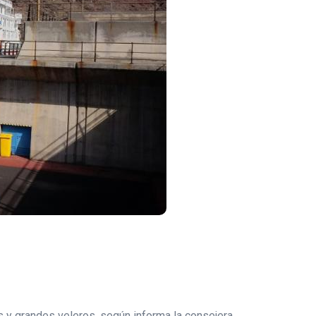
 y grandes veleros, según informa la consejera