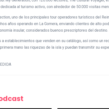
out My Generation, con 120.000 lectores; The Cultural Voyager, es
, dedicada al turismo activo, con alrededor de 50.000 visitas me
llection, uno de los principales tour operadores turísticos del R
uchos años operando en La Gomera, enviando clientes de alto po
ronomía insular; considerados buenos prescriptores del destino.
s a establecimientos que venden en su catálogo, así como un rec
mera mano las riquezas de la isla y puedan transmitir su experie
 CEDIDA
Podcast