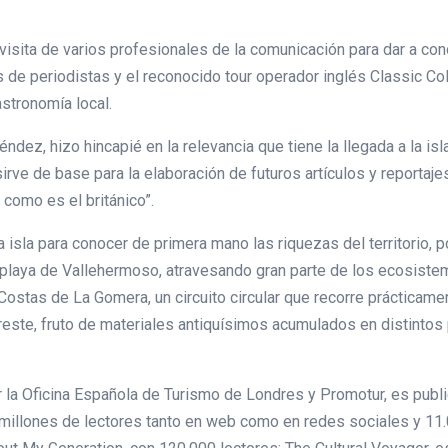
visita de varios profesionales de la comunicación para dar a cono
s de periodistas y el reconocido tour operador inglés Classic Col
gastronomía local.
ndez, hizo hincapié en la relevancia que tiene la llegada a la i
rve de base para la elaboración de futuros artículos y reportaje
 como es el británico”.
a isla para conocer de primera mano las riquezas del territorio
playa de Vallehermoso, atravesando gran parte de los ecosistem
Costas de La Gomera, un circuito circular que recorre prácticamen
greste, fruto de materiales antiquísimos acumulados en distinto
r la Oficina Española de Turismo de Londres y Promotur, es public
illones de lectores tanto en web como en redes sociales y 11.0