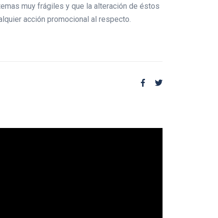
emas muy frágiles y que la alteración de éstos
alquier acción promocional al respecto.