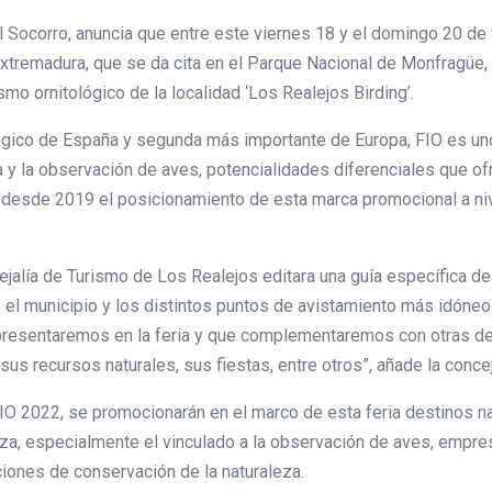
 Socorro, anuncia que entre este viernes 18 y el domingo 20 de fe
Extremadura, que se da cita en el Parque Nacional de Monfragüe,
smo ornitológico de la localidad ‘Los Realejos Birding’.
lógico de España y segunda más importante de Europa, FIO es un
a y la observación de aves, potencialidades diferenciales que of
ó desde 2019 el posicionamiento de esta marca promocional a niv
jalía de Turismo de Los Realejos editara una guía específica de
 el municipio y los distintos puntos de avistamiento más idóneo
presentaremos en la feria y que complementaremos con otras de 
us recursos naturales, sus fiestas, entre otros”, añade la concej
IO 2022, se promocionarán en el marco de esta feria destinos na
eza, especialmente el vinculado a la observación de aves, empre
ciones de conservación de la naturaleza.