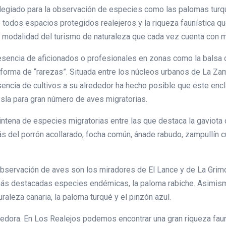
ilegiado para la observación de especies como las palomas turqué
de todos espacios protegidos realejeros y la riqueza faunística 
na modalidad del turismo de naturaleza que cada vez cuenta con
resencia de aficionados o profesionales en zonas como la balsa
forma de “rarezas”. Situada entre los núcleos urbanos de La Za
esencia de cultivos a su alrededor ha hecho posible que este enc
Isla para gran número de aves migratorias.
eintena de especies migratorias entre las que destaca la gaviot
s del porrón acollarado, focha común, ánade rabudo, zampullín cue
 observación de aves son los miradores de El Lance y de La Gri
 más destacadas especies endémicas, la paloma rabiche. Asimism
raleza canaria, la paloma turqué y el pinzón azul.
edora. En Los Realejos podemos encontrar una gran riqueza faun