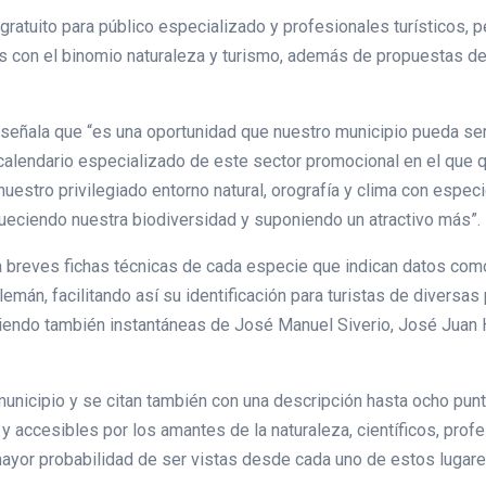
ratuito para público especializado y profesionales turísticos, p
 con el binomio naturaleza y turismo, además de propuestas de a
señala que “es una oportunidad que nuestro municipio pueda ser 
 calendario especializado de este sector promocional en el que
nuestro privilegiado entorno natural, orografía y clima con espe
queciendo nuestra biodiversidad y suponiendo un atractivo más”.
ra breves fichas técnicas de cada especie que indican datos como
lemán, facilitando así su identificación para turistas de divers
eniendo también instantáneas de José Manuel Siverio, José Juan
l municipio y se citan también con una descripción hasta ocho p
 accesibles por los amantes de la naturaleza, científicos, profe
ayor probabilidad de ser vistas desde cada uno de estos lugare