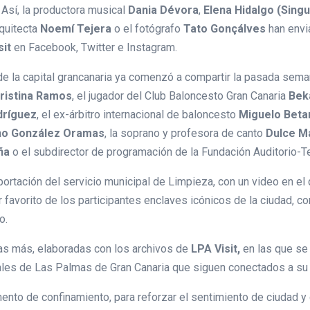
sí, la productora musical
Dania Dévora
,
Elena Hidalgo (Singu
arquitecta
Noemí Tejera
o el fotógrafo
Tato Gonçálves
han envi
sit
en Facebook, Twitter e Instagram.
de la capital grancanaria ya comenzó a compartir la pasada seman
ristina Ramos
, el jugador del Club Baloncesto Gran Canaria
Bek
dríguez
, el ex-árbitro internacional de baloncesto
Miguelo Beta
o González Oramas
, la soprano y profesora de canto
Dulce M
ña
o el subdirector de programación de la Fundación Auditorio-T
aportación del servicio municipal de Limpieza, con un video en el
 favorito de los participantes enclaves icónicos de la ciudad,
o.
as más, elaboradas con los archivos de
LPA Visit,
en las que se
uales de Las Palmas de Gran Canaria que siguen conectados a su 
to de confinamiento, para reforzar el sentimiento de ciudad y