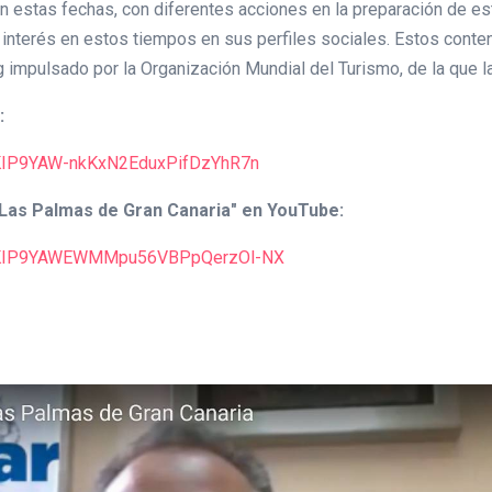
 estas fechas, con diferentes acciones en la preparación de est
de interés en estos tiempos en sus perfiles sociales. Estos cont
g impulsado por la Organización Mundial del Turismo, de la que 
:
zjKIP9YAW-nkKxN2EduxPifDzYhR7n
n Las Palmas de Gran Canaria" en YouTube:
9TzjKIP9YAWEWMMpu56VBPpQerzOl-NX