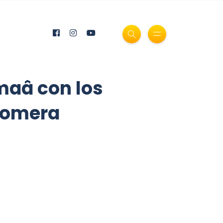
aâ con los
Gomera