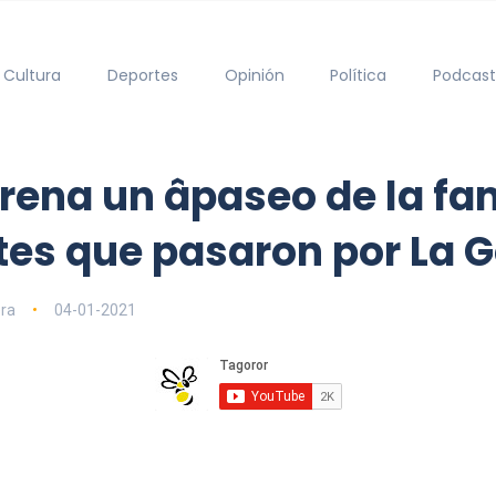
Cultura
Deportes
Opinión
Política
Podcast
ena un âpaseo de la fam
es que pasaron por La 
era
04-01-2021