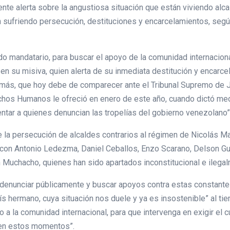
nte alerta sobre la angustiosa situación que están viviendo al
n sufriendo persecución, destituciones y encarcelamientos, seg
o mandatario, para buscar el apoyo de la comunidad internaciona
n su misiva, quien alerta de su inmediata destitución y encar
más, que hoy debe de comparecer ante el Tribunal Supremo de Ju
chos Humanos le ofreció en enero de este año, cuando dictó me
ntar a quienes denuncian las tropelías del gobierno venezolano”
ue la persecución de alcaldes contrarios al régimen de Nicolás M
 con Antonio Ledezma, Daniel Ceballos, Enzo Scarano, Delson Gu
Muchacho, quienes han sido apartados inconstitucional e ilega
denunciar públicamente y buscar apoyos contra estas constantes 
hermano, cuya situación nos duele y ya es insostenible” al ti
to a la comunidad internacional, para que intervenga en exigir e
 en estos momentos”.