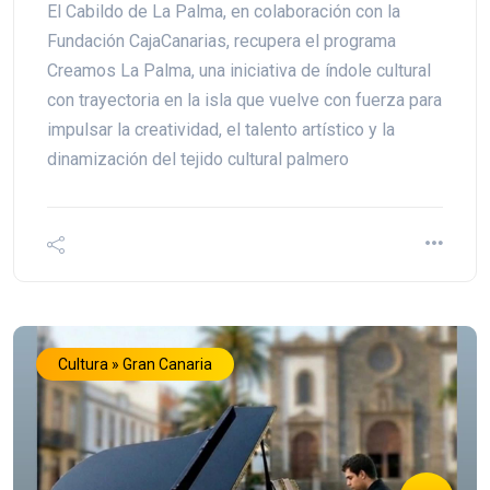
El Cabildo de La Palma, en colaboración con la
Fundación CajaCanarias, recupera el programa
Creamos La Palma, una iniciativa de índole cultural
con trayectoria en la isla que vuelve con fuerza para
impulsar la creatividad, el talento artístico y la
dinamización del tejido cultural palmero
Cultura » Gran Canaria