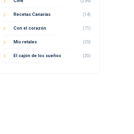
Cine
(254)
Recetas Canarias
(14)
Con el corazón
(71)
Mis retales
(25)
El cajón de los sueños
(20)