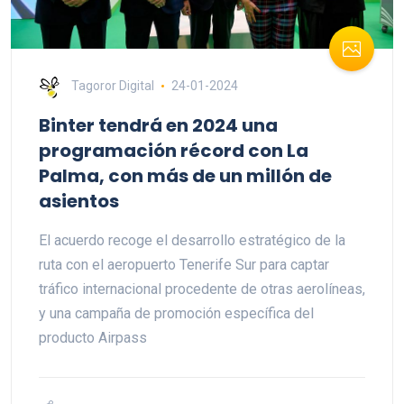
Tagoror Digital
24-01-2024
Binter tendrá en 2024 una
programación récord con La
Palma, con más de un millón de
asientos
El acuerdo recoge el desarrollo estratégico de la
ruta con el aeropuerto Tenerife Sur para captar
tráfico internacional procedente de otras aerolíneas,
y una campaña de promoción específica del
producto Airpass