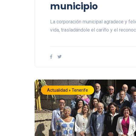
municipio
La corporación municipal agradece y fel
vida, trasladándole el cariño y el recono
Actualidad » Tenerife