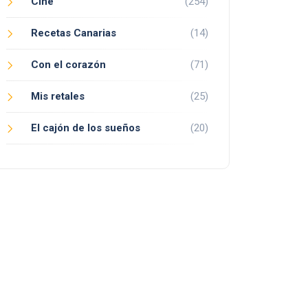
Cine
(254)
Recetas Canarias
(14)
Con el corazón
(71)
Mis retales
(25)
El cajón de los sueños
(20)