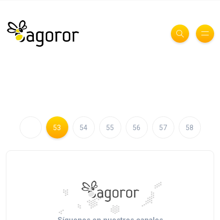
53
54
55
56
57
58
Síguenos en nuestros canales