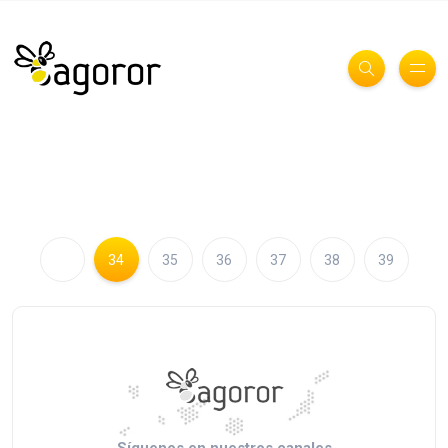
34
35
36
37
38
39
Síguenos en nuestros canales