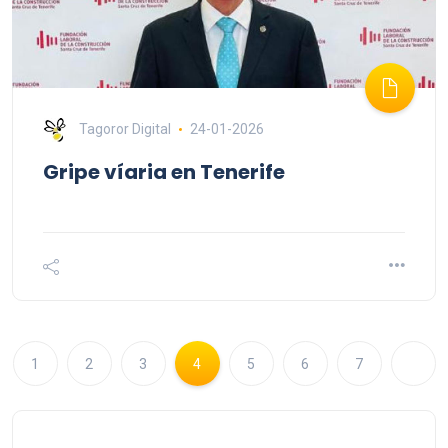
Tagoror Digital
24-01-2026
Gripe víaria en Tenerife
1
2
3
4
5
6
7