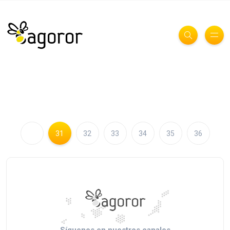
31
32
33
34
35
36
Síguenos en nuestros canales