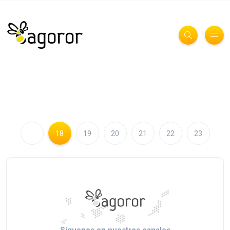
18
19
20
21
22
23
Síguenos en nuestros canales