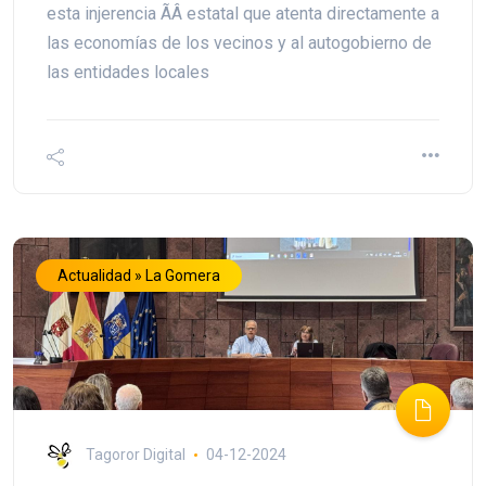
esta injerencia ÃÂ estatal que atenta directamente a
las economías de los vecinos y al autogobierno de
las entidades locales
Actualidad » La Gomera
Tagoror Digital
04-12-2024