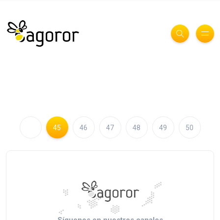
45
46
47
48
49
50
Síguenos en nuestros canales