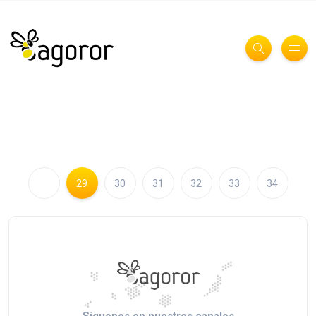
29
30
31
32
33
34
Síguenos en nuestros canales