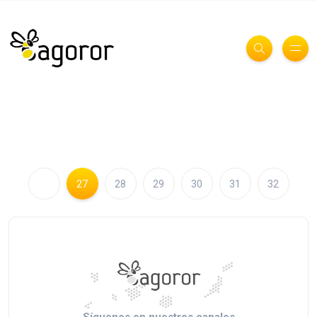
27
28
29
30
31
32
Síguenos en nuestros canales