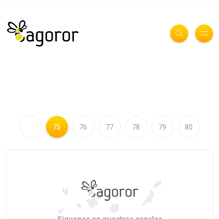
75
76
77
78
79
80
Síguenos en nuestros canales