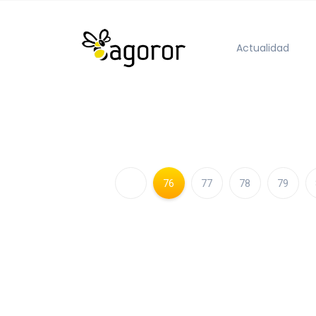
Actualidad
76
77
78
79