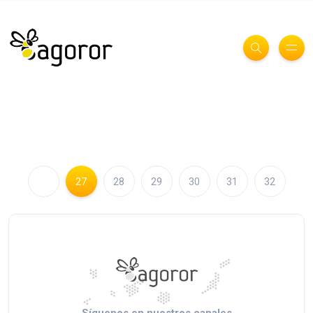
27
28
29
30
31
32
Síguenos en nuestros canales