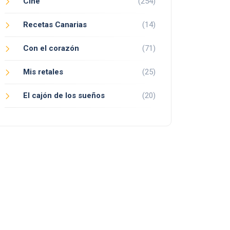
Cine
(254)
Recetas Canarias
(14)
Con el corazón
(71)
Mis retales
(25)
El cajón de los sueños
(20)