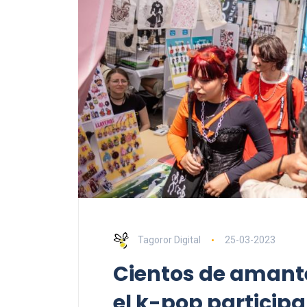
Tagoror Digital
25-03-2023
Cientos de amante
el k-pop particip