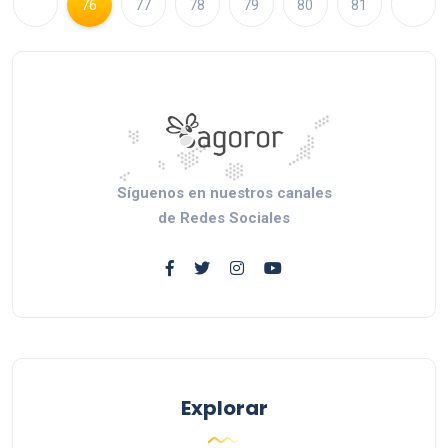
76
77
78
79
80
81
Síguenos en nuestros canales
de Redes Sociales
Explorar