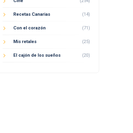
Cine
(254)
Recetas Canarias
(14)
Con el corazón
(71)
Mis retales
(25)
El cajón de los sueños
(20)