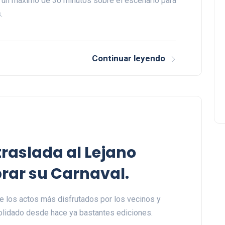
 un máximo de 30 minutos sobre el escenario para
.
Continuar leyendo
traslada al Lejano
brar su Carnaval.
de los actos más disfrutados por los vecinos y
solidado desde hace ya bastantes ediciones.