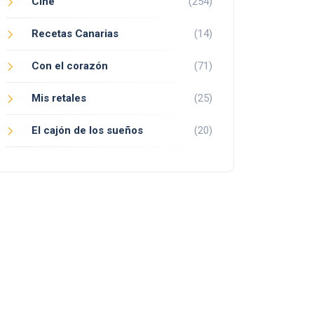
Cine
(254)
Recetas Canarias
(14)
Con el corazón
(71)
Mis retales
(25)
El cajón de los sueños
(20)