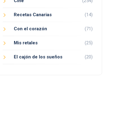
Cine
(254)
Recetas Canarias
(14)
Con el corazón
(71)
Mis retales
(25)
El cajón de los sueños
(20)